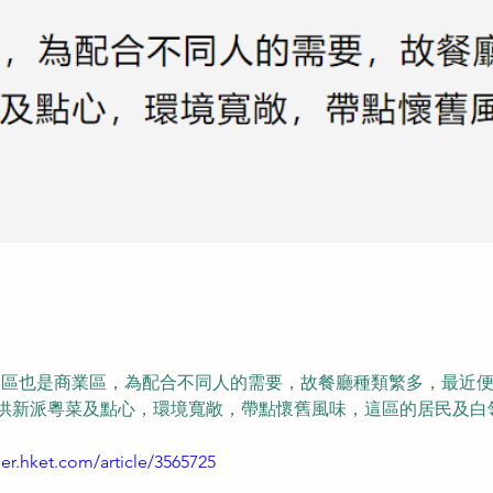
宅區也是商業區，為配合不同人的需要，故餐廳種類繁多，最近
提供新派粵菜及點心，環境寬敞，帶點懷舊風味，這區的居民及白
per.hket.com/article/3565725