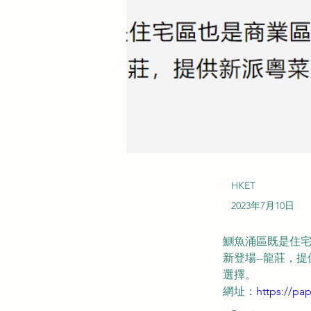
HKET
2023年7月10日
鰂魚涌區既是住
新登場--龍莊，
選擇。
網址：
https://pa