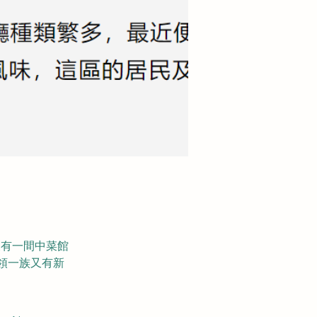
便有一間中菜館
領一族又有新