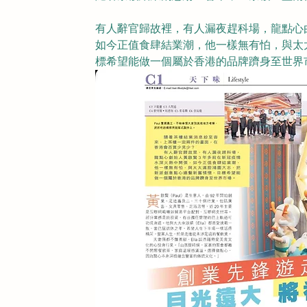
有人辭官歸故裡，有人漏夜趕科場，龍點心
如今正值食肆結業潮，他一樣無有怕，與太
標希望能做一個屬於香港的品牌躋身至世界