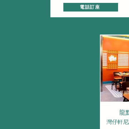
電話訂座
龍
灣仔軒尼詩